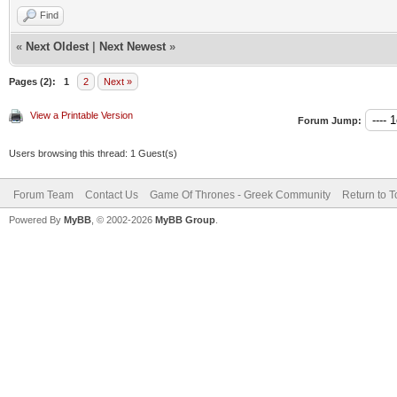
Find
«
Next Oldest
|
Next Newest
»
Pages (2):
1
2
Next »
View a Printable Version
Forum Jump:
Users browsing this thread: 1 Guest(s)
Forum Team
Contact Us
Game Of Thrones - Greek Community
Return to T
Powered By
MyBB
, © 2002-2026
MyBB Group
.