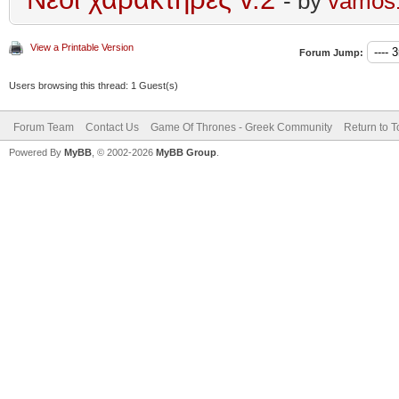
- by
vamos
View a Printable Version
Forum Jump:
Users browsing this thread: 1 Guest(s)
Forum Team
Contact Us
Game Of Thrones - Greek Community
Return to T
Powered By
MyBB
, © 2002-2026
MyBB Group
.