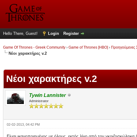
Hello There, Guest!
Login
Register
Game Of Thrones - Greek Community
›
Game of Thrones [HBO]
›
Προηγούμενες 
Νέοι χαρακτήρες v.2
ge
Νέοι χαρακτήρες v.2
Tywin Lannister
Administrator
02-02-2013, 04:42 PM
Είμαι ικανοποιημένος με όλους, εκτός λίγο από τον γκριζοσκώληκα 