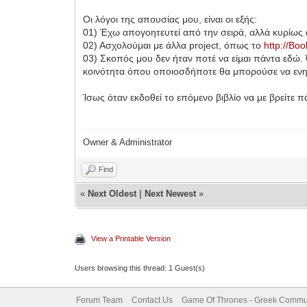
Οι λόγοι της απουσίας μου, είναι οι εξής:
01) Έχω απογοητευτεί από την σειρά, αλλά κυρίως 
02) Ασχολούμαι με άλλα project, όπως το
http://Bo
03) Σκοπός μου δεν ήταν ποτέ να είμαι πάντα εδώ. 
κοινότητα όπου οποιοσδήποτε θα μπορούσε να ενημε
Ίσως όταν εκδοθεί το επόμενο βιβλίο να με βρείτε πά
Owner & Administrator
Find
«
Next Oldest
|
Next Newest
»
View a Printable Version
Users browsing this thread: 1 Guest(s)
Forum Team
Contact Us
Game Of Thrones - Greek Commu