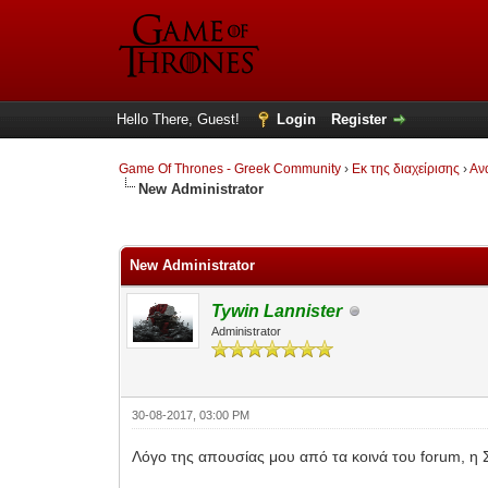
Hello There, Guest!
Login
Register
Game Of Thrones - Greek Community
›
Εκ της διαχείρισης
›
Αν
New Administrator
0 Vote(s) - 0 Average
1
2
3
4
5
New Administrator
Tywin Lannister
Administrator
30-08-2017, 03:00 PM
Λόγο της απουσίας μου από τα κοινά του forum, η Σοφ