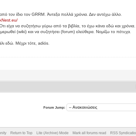
από τον ίδιο τον GRRM. Άντεξα πολλά χρόνια. Δεν αντέχω άλλο.
okNest.eu/
Ότι είχα να συζητήσω γύρω από τα βιβλία, το έχω κάνει εδώ και χρόνι
ρωθεί (wiki) και να συζητήσει (forum) ελεύθερα. Νομίζω το πέτυχα.
λι εδώ. Μέχρι τότε, adiós.
Forum Jump:
nity
Return to Top
Lite (Archive) Mode
Mark all forums read
RSS Syndicati