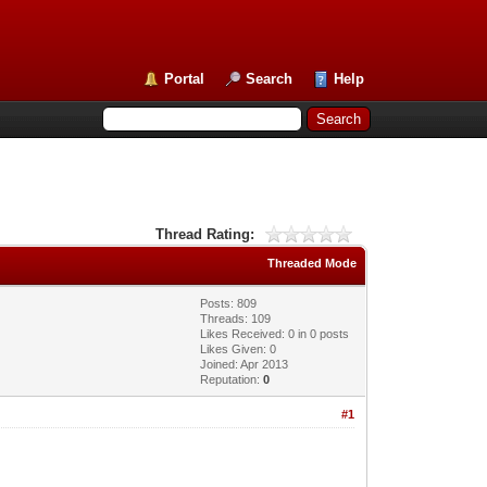
Portal
Search
Help
Thread Rating:
Threaded Mode
Posts: 809
Threads: 109
Likes Received:
0
in 0 posts
Likes Given: 0
Joined: Apr 2013
Reputation:
0
#1