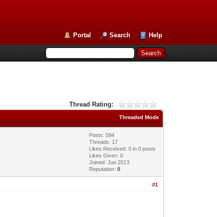
Portal
Search
Help
Thread Rating:
Threaded Mode
Posts: 594
Threads: 17
Likes Received:
0
in 0 posts
Likes Given: 0
Joined: Jun 2013
Reputation:
0
#1