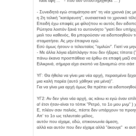
"Τάδε έφη ... " - που δεν υποστηρίχθηκε ... )
- Συνειδητά εγώ σταμάτησα απ' τη νέα χρονιά (ας 
η 2η τελική "κατάρευση", ουσιαστικά το χρονικό τέλ
Επειδή έχω επαφές με φίλο(που κι αυτός δεν ειδοπο
Ρώτησα λοιπόν ξανά το αυτονόητο "γιατί δεν υπήρχε
μειλ του καθενός, θα μπορούσαν να ειδοποιηθούν τα
σταματήσει. Ας μην έπαιρνα εγώ.
Εσύ όμως ήσουν ο τελευταίος "ομιλών". Γιατί να μη
- Με άλλα λόγια εξείπλάγην που δεν ήξερες τίποτα 
πάνω έκανα προσπάθεια να έρθω σε επαφή μαζί σου,
Ειλικρινά, σήμερα είχα σκοπό να ξαναμπώ στο σάιτ κα
ΥΓ: Θα ήθελα να γίνει μια νέα αρχή, περασμένα ξεχα
μια καλή παρέα (αυτό χάθηκε για μένα)".
Για να γίνει μια αρχή όμως θα πρέπει να ειδοποιηθούν
ΥΓ2: Αν δεν γίνει νέα αρχή, ας κάνω κι εγώ έναν επί
α! έτσι ήταν-είναι το τόπικ "Ρετρό, το 1ο μου μνμ" )
Ε, πλέον σαν παλιός, πέστε δεν υπάρχουν τα προη
Απ' το 1ο ως τελευταίο μέλος,
αυτόν που είχαμε, εδώ, επικοινωνία άμεση,
αλλά και αυτόν που δεν είχαμε αλλά "άκουγε" κι αυτ