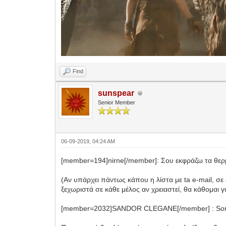
Find
sunspear
Senior Member
06-09-2019, 04:24 AM
[member=194]nirne[/member]: Σου εκφράζω τα θερμ
(Αν υπάρχει πάντως κάπου η λίστα με ta e-mail, σ
ξεχωριστά σε κάθε μέλος αν χρειαστεί, θα κάθομαι γ
[member=2032]SANDOR CLEGANE[/member] : Sorry γ