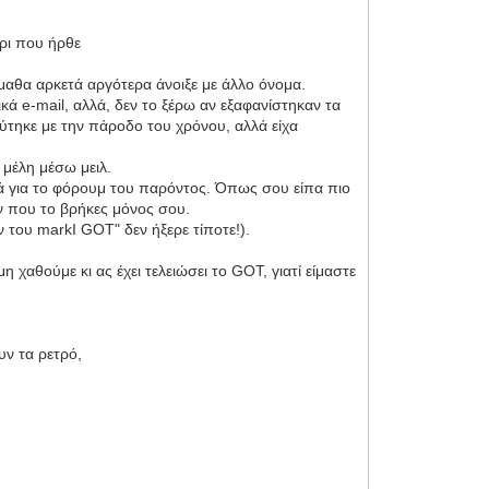
ρι που ήρθε
έμαθα αρκετά αργότερα άνοιξε με άλλο όνομα.
κά e-mail, αλλά, δεν το ξέρω αν εξαφανίστηκαν τα
εύτηκε με την πάροδο του χρόνου, αλλά είχα
 μέλη μέσω μειλ.
ικά για το φόρουμ του παρόντος. Όπως σου είπα πιο
ν που το βρήκες μόνος σου.
ν του markI GOT" δεν ήξερε τίποτε!).
 χαθούμε κι ας έχει τελειώσει το GOT, γιατί είμαστε
υν τα ρετρό,