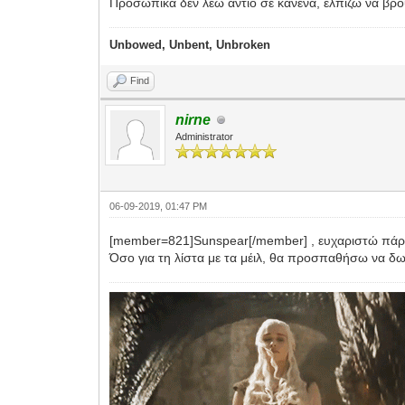
Προσωπικά δεν λέω αντίο σε κανένα, ελπίζω να βρο
Unbowed, Unbent, Unbroken
Find
nirne
Administrator
06-09-2019, 01:47 PM
[member=821]Sunspear[/member] , ευχαριστώ πάρ
Όσο για τη λίστα με τα μέιλ, θα προσπαθήσω να δω 