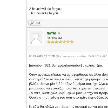
A hound will die for you
but never lie to you
Find
nirne
Administrator
05-09-2019, 12:07 PM
(This post was last modified: 05-09-2019, 02
[member=821]Sunspear[/member] , καλησπέρα.
Όταν αναγκαστήκαμε να μεταφερθούμε σε άλλο domai
σύστημα δεν έστελνε e mail. Ξαναεπιχειρήσαμε με το
βλάβη, έκανα μία ή δύο (δεν θυμάμαι πια, έχει λίγ
μπορούσα να γνωρίζω ποιοι δεν είχαν ενημερωθεί.
Το σάιτ, δυστυχώς, έχει μερικά μόνιμα τεχνικά προβ
Όσο για την πτώση του σάιτ στο τρίτο επεισόδιο, οφ
Κι εδώ θα ήθελα να πάρω την αφορμή και να πω σε ό