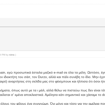
:39 PM by
nirne
.)
n, εγώ προσωπικά έστειλα μαζικό e-mail σε όλα τα μέλη. Ωστόσο, έγιν
ν ιδιοκτήτη του σάιτ, τον Durzo, αλλά και πάλι συνέβη το ίδιο. Μην έχο
ο καιρό) αναρτήσεις στη σελίδα μας στο φέισμπουκ και ήλπισα ότι όσοι 
λήματα, όπως αυτό με τα ι μέιλ, αλλά θέλω να πιστεύω πως δεν είναι τέ
είλεται σ' εμένα αποκλειστικά. Αμέλησα κάτι σημαντικό και χάσαμε το 
λους του φίλους ένα συγγνώμη. Όχι μόνο και τόσο για την αμέλεια που