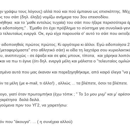
μην γράψω τους λόγους) αλλά πού και πού έμπαινα ως επισκέπτης. Μέχ
ος του σάιτ (δηλ. έληξε) νομίζω ανήμερα του 3ου επεισοδίου.
ιήθηκε και το 'μαθε εντελώς τυχαία) του σάιτ που ήξερε περισσότερα 
 ειδοποίηση;" . Έμαθα ότι έχει πρόβλημα το σύστημα για συνολικά-γενι
 τελευταίως ενεργά. Οκ, εγώ είχα παρουσία σ' αυτό το σάιτ που εκτοξ
ν ειδοποιηθείς πρώτος πρώτος; Κι αργότερα κι άλλοι. Εγώ ειδοποίησα 2
("μεταφερόμαστε" στο αθλητικό σάιτ) κι είδα τη λαχτάρα σου κυριολεκτ
 ανεπιτυχώς - σε έψαξα και σε φέις μπουκ, τίποτα, και χάρηκα λοιπό
ι να πω τι έγινε (ότι δηλ. ενεργά μέλη και μάλιστα ο "τελευταίος ομιλώ
σμένα αυτά που μας έκαναν και παρεξηγηθήκαμε, από καιρό έλεγα "να μη
 τα μέλη (με e-mail, τι άλλο!) , αλλιώς ... τα βλέπετε, όσοι τα βλέπετε.
λογο, γιατί όταν πρωτομπήκα (έχω τόπικ ; " Το 1ο μου μνμ" και μ' αρέσο
 χαιρέτησα δειλά δειλά.
γούμενα πριν του ΥΓ2, να χαιρετήσω:
όν που "άκουγα". ... ( η συνέχεια αλλού)