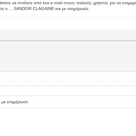
dmins να στείλετε από ένα e-mail στους παλιούς χρήστες για να ενημερ
ρισε ο ....SANDOR CLAGAINE και με ενημέρωσε.
ι με ενημέρωσε.