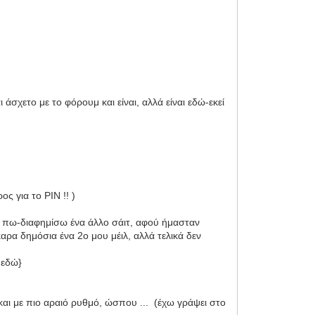
άσχετο με το φόρουμ και είναι, αλλά είναι εδώ-εκεί
ς για το PIN !! )
α πω-διαφημίσω ένα άλλο σάιτ, αφού ήμασταν
καρα δημόσια ένα 2ο μου μέιλ, αλλά τελικά δεν
 εδώ}
και με πιο αραιό ρυθμό, ώσπου ... (έχω γράψει στο