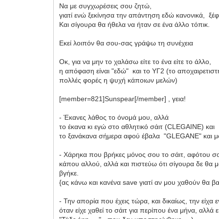
Να με συγχωρέσεις σου ζητώ,
γιατί ενώ ξεκίνησα την απάντηση εδώ κανονικά, ξέφ
Και σίγουρα θα ήθελα να ήταν σε ένα άλλο τόπικ.
Εκεί λοιπόν θα σου-σας γράψω τη συνέχεια
Οκ, για να μην το χαλάσω είτε το ένα είτε το άλλο,
η απόφαση είναι "εδώ" και το ΥΓ2 (το αποχαιρετιστή
πολλές φορές η ψυχή κάποιων μελών)
[member=821]Sunspear[/member] , γεια!
- Έκανες λάθος το όνομά μου, αλλά
το έκανα κι εγώ στο αθλητικό σάιτ (CLEGAINE) και
το ξανάκανα σήμερα αφού έβαλα "GLEGANE" και μου 
- Χάρηκα που βρήκες μόνος σου το σάιτ, αφότου σ
κάπου αλλού, αλλά και πιστεύω ότι σίγουρα δε θα μο
βγήκε.
{ας κάνω και κανένα save γιατί αν μου χαθούν θα 
- Την απορία που έχεις τώρα, και δικαίως, την είχα
όταν είχε χαθεί το σάιτ για περίπου ένα μήνα, αλλ