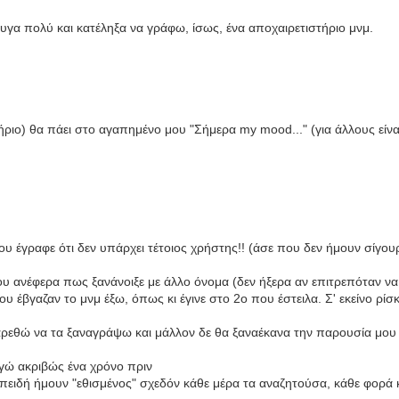
υγα πολύ και κατέληξα να γράφω, ίσως, ένα αποχαιρετιστήριο μνμ.
ριο) θα πάει στο αγαπημένο μου "Σήμερα my mood..." (για άλλους είναι 
έγραφε ότι δεν υπάρχει τέτοιος χρήστης!! (άσε που δεν ήμουν σίγουρο
ου ανέφερα πως ξανάνοιξε με άλλο όνομα (δεν ήξερα αν επιτρεπόταν ν
υ έβγαζαν το μνμ έξω, όπως κι έγινε στο 2ο που έστειλα. Σ' εκείνο ρίσ
βαρεθώ να τα ξαναγράψω και μάλλον δε θα ξαναέκανα την παρουσία μου
 εγώ ακριβώς ένα χρόνο πριν
ά επειδή ήμουν "εθισμένος" σχεδόν κάθε μέρα τα αναζητούσα, κάθε φορά 