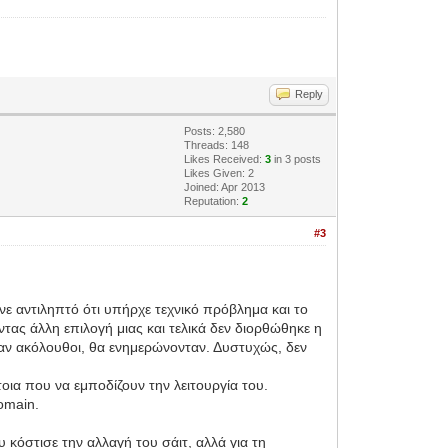
Reply
Posts: 2,580
Threads: 148
Likes Received:
3
in 3 posts
Likes Given: 2
Joined: Apr 2013
Reputation:
2
#3
ε αντιληπτό ότι υπήρχε τεχνικό πρόβλημα και το
ντας άλλη επιλογή μιας και τελικά δεν διορθώθηκε η
ήταν ακόλουθοι, θα ενημερώνονταν. Δυστυχώς, δεν
τοια που να εμποδίζουν την λειτουργία του.
domain.
 κόστισε την αλλαγή του σάιτ, αλλά για τη