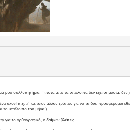
ά μου συλλυπητήρια. Τίποτα από τα υπόλοιπα δεν έχει σημασία, δεν χ
ε ένα excel π.χ. ,ή κάποιος άλλος τρόπος για να τα δω, προσφέρομαι 
ια το υπόλοιπο του μήνα.)
ια το ορθογραφικό, ο δαίμων βλέπεις....