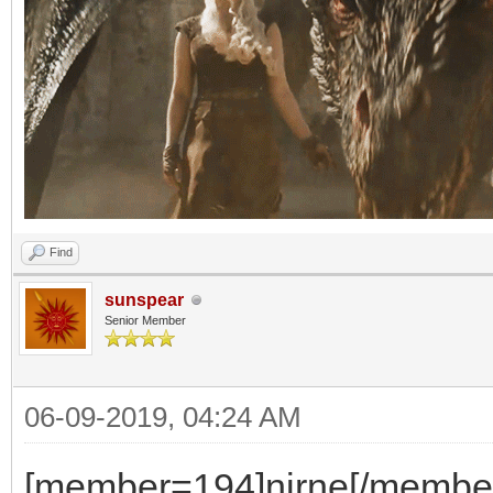
Find
sunspear
Senior Member
06-09-2019, 04:24 AM
[member=194]nirne[/member