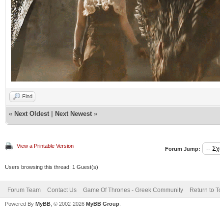
Find
«
Next Oldest
|
Next Newest
»
View a Printable Version
Forum Jump:
Users browsing this thread: 1 Guest(s)
Forum Team
Contact Us
Game Of Thrones - Greek Community
Return to T
Powered By
MyBB
, © 2002-2026
MyBB Group
.