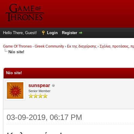
Hello There, Guest!
Login
Register
Game Of Thrones - Greek Community
›
Εκ της διαχείρισης
›
Σχόλια, προτάσεις, 
Νέο site!
ge
Νέο site!
sunspear
Senior Member
03-09-2019, 06:17 PM