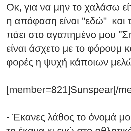
Οκ, για να μην το χαλάσω είτ
η απόφαση είναι "εδώ" και τ
πάει στο αγαπημένο μου "Σή
είναι άσχετο με το φόρουμ κα
φορές η ψυχή κάποιων μελ
[member=821]Sunspear[/mem
- Έκανες λάθος το όνομά μ
το έκανα κι εγώ στο αθλητι