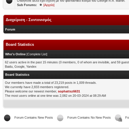
Οτιδήποτε άλλο έχει σχέση με τον φανταστικό κόσμο του George R.R. Martin.
Sub Forums:
[Αρχείο]
Διαχείριση - Συντονισμός
Forum
Board Statistics
Who's Online
[
Complete List
]
62 users active in the past 15 minutes (0 members, 0 of whom are invisible, and 59 guest
Baidu, Google, Yandex
Board Statistics
Our members have made a total of 23,219 posts in 1,009 threads.
We currently have 2,833 members registered.
Please welcome our newest member,
sophattsz6631
The most users online at one time was 2,082 on 20-03-2024 at 08:29 AM
Forum Contains New Posts
Forum Contains No New Posts
Fo