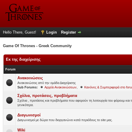
Hello There, Guest!
Login
Register
Game Of Thrones - Greek Community
Εκ της διαχείρισης
Forum
Ανακοινώσεις
Ανακοινώσεις από την ομάδα Διαχείρισης
Sub Forums:
Αρχείο Ανακοινώσεων
,
Κανόνες & Συμπεριφορά στο for
Σχόλια, προτάσεις, προβλήματα
Σχόλια , προτάσεις και προβλήματα που αφορούν τη λειτουργία του φόρουμ και τ
γενικότερα.
Διαγωνισμοί
Διαγωνισμοί με δώρα που διοργανώνει κατά περιόδους το site μας.
Wiki