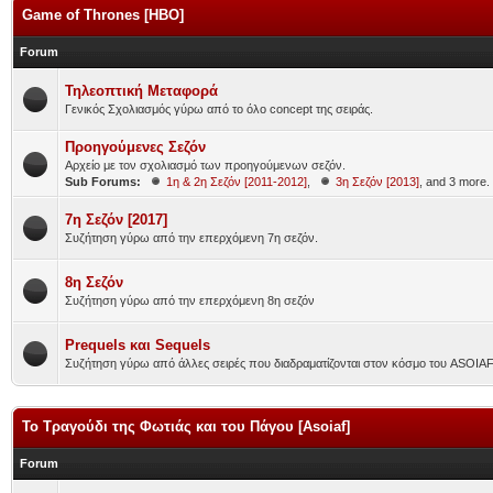
Game of Thrones [HBO]
Forum
Τηλεοπτική Μεταφορά
Γενικός Σχολιασμός γύρω από το όλο concept της σειράς.
Προηγούμενες Σεζόν
Αρχείο με τον σχολιασμό των προηγούμενων σεζόν.
Sub Forums:
1η & 2η Σεζόν [2011-2012]
,
3η Σεζόν [2013]
, and 3 more.
7η Σεζόν [2017]
Συζήτηση γύρω από την επερχόμενη 7η σεζόν.
8η Σεζόν
Συζήτηση γύρω από την επερχόμενη 8η σεζόν
Prequels και Sequels
Συζήτηση γύρω από άλλες σειρές που διαδραματίζονται στον κόσμο του ASOIA
Το Τραγούδι της Φωτιάς και του Πάγου [Asoiaf]
Forum