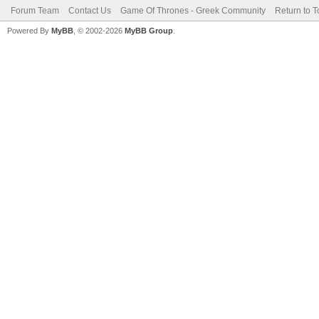
Forum Team
Contact Us
Game Of Thrones - Greek Community
Return to T
Powered By
MyBB
, © 2002-2026
MyBB Group
.