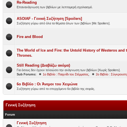
Re-Reading
Επανανάγνωση των βιβλίων με λεπτομερή σχολιασμό.
ASOIAF - Γενική Συζήτηση [Spoilers]
Συζήτηση γύρω από όλα τα θέματα όλων των βιβλίων [Με Spoilers].
Fire and Blood
The World of Ice and Fire: the Untold History of Westeros and
Thrones.
Still Reading (Διαβάζω ακόμα)
Για όσους δεν έχουν τελειώσει την ανάγνωση των βιβλίων [Χωρίς Spoilers].
Sub Forums:
1ο Βιβλίο : Παιχνίδι του Στέμματος
,
2ο Βιβλίο : Σύγκρουσ
6ο Βιβλίο : Οι Άνεμοι του Χειμώνα
Συζήτηση γύρω από το επερχόμενο 6ο βιβλίο της σειράς.
Γενική Συζήτηση
Forum
Γενική Συζήτηση