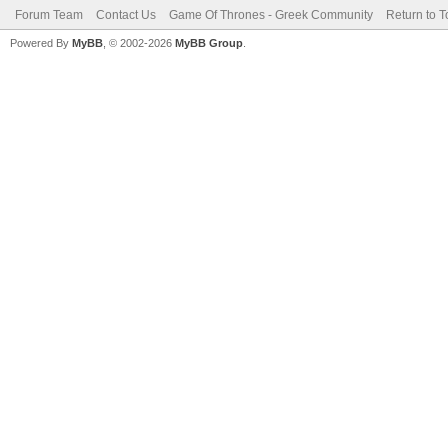
Forum Team
Contact Us
Game Of Thrones - Greek Community
Return to T
Powered By
MyBB
, © 2002-2026
MyBB Group
.