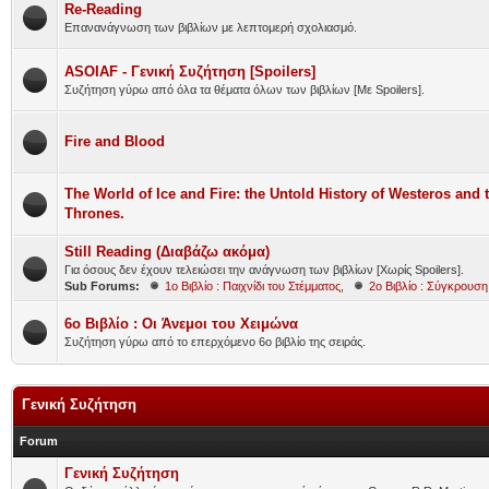
Re-Reading
Επανανάγνωση των βιβλίων με λεπτομερή σχολιασμό.
ASOIAF - Γενική Συζήτηση [Spoilers]
Συζήτηση γύρω από όλα τα θέματα όλων των βιβλίων [Με Spoilers].
Fire and Blood
The World of Ice and Fire: the Untold History of Westeros and
Thrones.
Still Reading (Διαβάζω ακόμα)
Για όσους δεν έχουν τελειώσει την ανάγνωση των βιβλίων [Χωρίς Spoilers].
Sub Forums:
1ο Βιβλίο : Παιχνίδι του Στέμματος
,
2ο Βιβλίο : Σύγκρουσ
6ο Βιβλίο : Οι Άνεμοι του Χειμώνα
Συζήτηση γύρω από το επερχόμενο 6ο βιβλίο της σειράς.
Γενική Συζήτηση
Forum
Γενική Συζήτηση