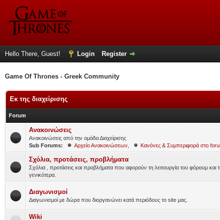
Hello There, Guest!
Login
Register
Game Of Thrones - Greek Community
Εκ της διαχείρισης
Forum
Ανακοινώσεις
Ανακοινώσεις από την ομάδα Διαχείρισης
Sub Forums:
Αρχείο Ανακοινώσεων
,
Κανόνες & Συμπεριφορά στο for
Σχόλια, προτάσεις, προβλήματα
Σχόλια , προτάσεις και προβλήματα που αφορούν τη λειτουργία του φόρουμ και τ
γενικότερα.
Διαγωνισμοί
Διαγωνισμοί με δώρα που διοργανώνει κατά περιόδους το site μας.
Wiki