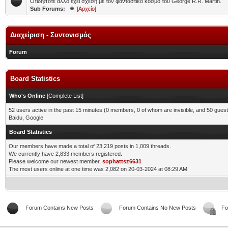
Οτιδήποτε άλλο έχει σχέση με τον φανταστικό κόσμο του George R.R. Martin.
Sub Forums:
[Αρχείο]
Διαχείριση - Συντονισμός
Forum
Board Statistics
Who's Online
[
Complete List
]
52 users active in the past 15 minutes (0 members, 0 of whom are invisible, and 50 guest
Baidu, Google
Board Statistics
Our members have made a total of 23,219 posts in 1,009 threads.
We currently have 2,833 members registered.
Please welcome our newest member,
sophattsz6631
The most users online at one time was 2,082 on 20-03-2024 at 08:29 AM
Forum Contains New Posts
Forum Contains No New Posts
Fo