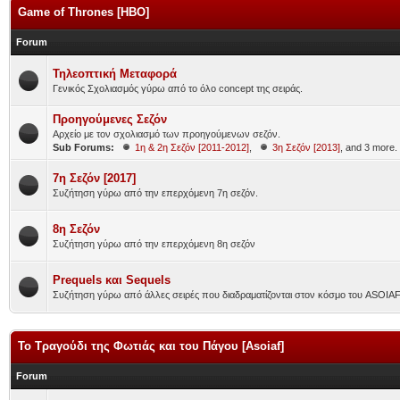
Game of Thrones [HBO]
Forum
Τηλεοπτική Μεταφορά
Γενικός Σχολιασμός γύρω από το όλο concept της σειράς.
Προηγούμενες Σεζόν
Αρχείο με τον σχολιασμό των προηγούμενων σεζόν.
Sub Forums:
1η & 2η Σεζόν [2011-2012]
,
3η Σεζόν [2013]
, and 3 more.
7η Σεζόν [2017]
Συζήτηση γύρω από την επερχόμενη 7η σεζόν.
8η Σεζόν
Συζήτηση γύρω από την επερχόμενη 8η σεζόν
Prequels και Sequels
Συζήτηση γύρω από άλλες σειρές που διαδραματίζονται στον κόσμο του ASOIA
Το Τραγούδι της Φωτιάς και του Πάγου [Asoiaf]
Forum